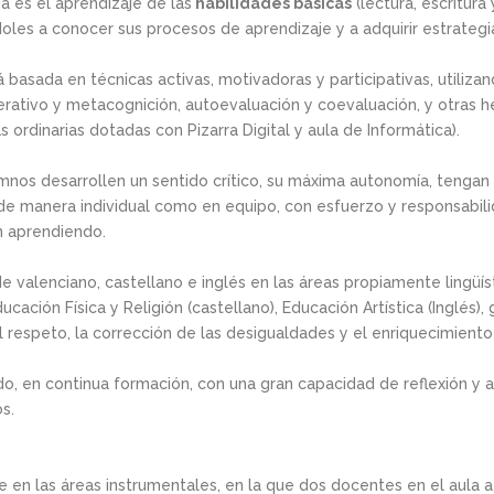
ia es el aprendizaje de las
habilidades básicas
(lectura, escritura
les a conocer sus procesos de aprendizaje y a adquirir estrategia
á basada en técnicas activas, motivadoras y participativas, utiliz
rativo y metacognición, autoevaluación y coevaluación, y otras 
s ordinarias dotadas con Pizarra Digital y aula de Informática).
s desarrollen un sentido crítico, su máxima autonomía, tengan ini
o de manera individual como en equipo, con esfuerzo y responsabil
n aprendiendo.
e valenciano, castellano e inglés en las áreas propiamente lingüís
cación Física y Religión (castellano), Educación Artística (Inglés),
el respeto, la corrección de las desigualdades y el enriquecimiento
, en continua formación, con una gran capacidad de reflexión y 
s.
 en las áreas instrumentales, en la que dos docentes en el aula 