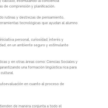
 y cálculo), estimulando la conciencia
s de comprensión y planificación.
ando rutinas y destrezas de pensamiento,
herramientas tecnológicas que ayudan al alumno
ciativa personal, curiosidad, interés y
idad, en un ambiente seguro y estimulante
ticas y en otras áreas como: Ciencias Sociales y
 garantizando una formación lingüística rica para
 cultural.
autoevaluación en cuanto al proceso de
atienden de manera conjunta a todo el