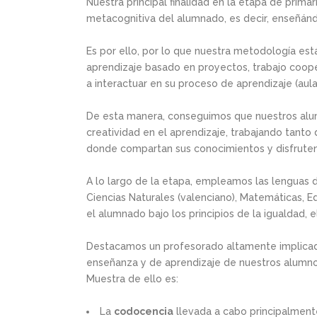
Nuestra principal finalidad en la etapa de primar
metacognitiva del alumnado, es decir, enseñándo
Es por ello, por lo que nuestra metodología est
aprendizaje basado en proyectos, trabajo coope
a interactuar en su proceso de aprendizaje (aula
De esta manera, conseguimos que nuestros alumno
creatividad en el aprendizaje, trabajando tant
donde compartan sus conocimientos y disfrute
A lo largo de la etapa, empleamos las lenguas d
Ciencias Naturales (valenciano), Matemáticas, Edu
el alumnado bajo los principios de la igualdad, 
Destacamos un profesorado altamente implicado
enseñanza y de aprendizaje de nuestros alumno
Muestra de ello es:
La
codocencia
llevada a cabo principalmente