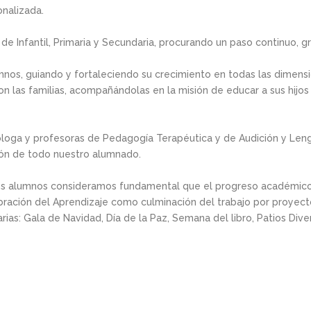
nalizada.
de Infantil, Primaria y Secundaria, procurando un paso continuo, g
mnos, guiando y fortaleciendo su crecimiento en todas las dimens
on las familias, acompañándolas en la misión de educar a sus hijos
cóloga y profesoras de Pedagogía Terapéutica y de Audición y Le
sión de todo nuestro alumnado.
tros alumnos consideramos fundamental que el progreso académic
bración del Aprendizaje como culminación del trabajo por proyec
ias: Gala de Navidad, Día de la Paz, Semana del libro, Patios Dive