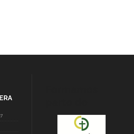
Formamos
ERA
parte de
27