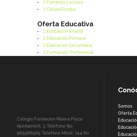
Fomento Lectura
Célula Europa
Oferta Educativa
Educación Infantil
Educación Primaria
Educación Secundaria
Formación Profesional
Conó
Somos
Oferta E
Colegio Fundación Ribera Plaza
Educación
Ajuntament, 3 Teléfono fijo:
Educació
965566565 Teléfono Móvil: 744 60
Educació