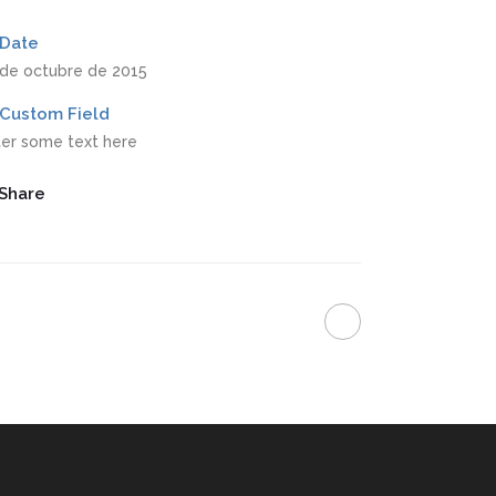
Date
 de octubre de 2015
Custom Field
ter some text here
Share