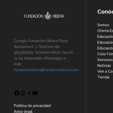
Conó
Somos
Oferta E
Educación
Colegio Fundación Ribera Plaza
Educació
Ajuntament, 3 Teléfono fijo:
Educació
965566565 Teléfono Móvil: 744 60
Ciclo Fo
71 04 (disponible Whatsapp) e-
Servicios
mail:
Noticias
fundacionribera@fundacionribera.com
Ven a Co
Tienda
Facebook
Instagram
Telegram
YouTube
Política de privacidad
Aviso legal