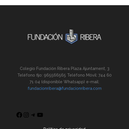
Colegio Fundación Ribera Plaza Ajuntament, 3
Teléfono fijo: 965566565 Teléfono Móvil: 744 60
71 04 (disponible Whatsapp) e-mail:
fundacionribera@fundacionribera.com