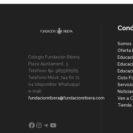
Con
Somos
Oferta 
Colegio Fundación Ribera
Educaci
Plaza Ajuntament, 3
Educaci
Teléfono fijo: 965566565
Educaci
Teléfono Móvil: 744 60 71
Ciclo F
04 (disponible Whatsapp)
Servici
e-mail:
Noticia
fundacionribera@fundacionribera.com
Ven a 
Tienda
Facebook
Instagram
Telegram
YouTube