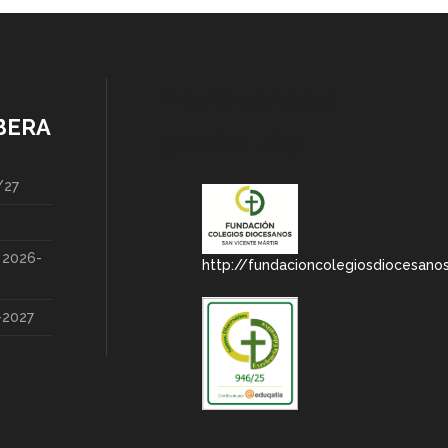
Formamos
BERA
parte de
/27
a 2026-
http://fundacioncolegiosdiocesano
-2027