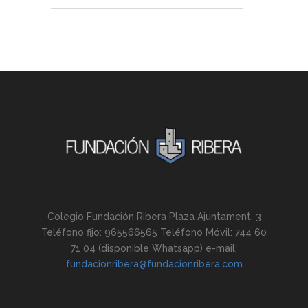
Colegio Fundación Ribera Plaza Ajuntament, 3
Teléfono fijo: 965566565 Teléfono Móvil: 744 60
71 04 (disponible Whatsapp) e-mail:
fundacionribera@fundacionribera.com