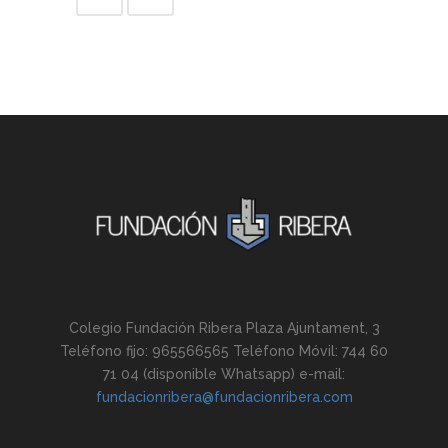
Colegio Fundación Ribera Plaza Ajuntament, 3
Teléfono fijo: 965566565 Teléfono Móvil: 744 60
71 04 (disponible Whatsapp) e-mail:
fundacionribera@fundacionribera.com