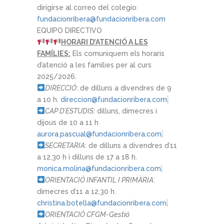
dirigirse al correo del colegio:
fundacionribera@fundacionribera.com
EQUIPO DIRECTIVO
HORARI D’ATENCIÓ A LES
FAMÍLIES:
Els comuniquem els horaris
d’atenció a les famílies per al curs
2025/2026.
DIRECCIÓ
: de dilluns a divendres de 9
a 10 h.
direccion@fundacionribera.com
.
CAP D’ESTUDIS
: dilluns, dimecres i
dijous de 10 a 11 h
aurora.pascual@fundacionribera.com
.
SECRETARIA
: de dilluns a divendres d’11
a 12,30 h i dilluns de 17 a 18 h.
monica.molina@fundacionribera.com
.
ORIENTACIÓ INFANTIL I PRIMÀRIA
:
dimecres d’11 a 12,30 h.
christina.botella@fundacionribera.com
.
ORIENTACIÓ CFGM-Gestió