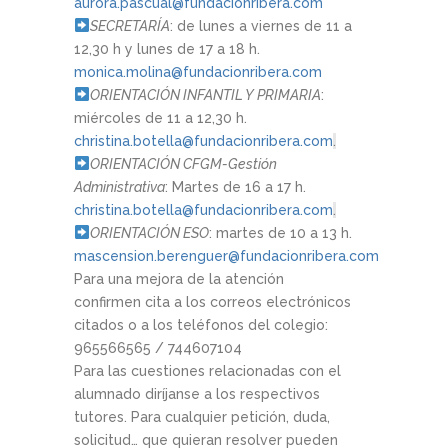
aurora.pascual@fundacionribera.com
SECRETARÍA
: de lunes a viernes de 11 a
12,30 h y lunes de 17 a 18 h.
monica.molina@fundacionribera.com
ORIENTACIÓN INFANTIL Y PRIMARIA
:
miércoles de 11 a 12,30 h.
christina.botella@fundacionribera.com
.
ORIENTACIÓN CFGM-Gestión
Administrativa
: Martes de 16 a 17 h.
christina.botella@fundacionribera.com
.
ORIENTACIÓN ESO
: martes de 10 a 13 h.
mascension.berenguer@fundacionribera.com
Para una mejora de la atención
confirmen cita a los correos electrónicos
citados o a los teléfonos del colegio:
965566565 / 744607104
Para las cuestiones relacionadas con el
alumnado diríjanse a los respectivos
tutores. Para cualquier petición, duda,
solicitud… que quieran resolver pueden