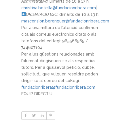
Administrativa
: Dimarts de 16 a 17 h.
christina.botella@fundacionribera.com
.
ORIENTACIÓ ESO
: dimarts de 10 a 13 h.
mascension.berenguer@fundacionribera.com
Per a una millora de l’atenció confirmen
cita als correus electrònics citats o als
telèfons del col·legi: 965566565 /
744607104
Per a les qüestions relacionades amb
l’alumnat dirigisquen-se als respectius
tutors. Per a qualsevol petició, dubte,
sol·licitud… que vulguen resoldre poden
dirigir-se al correu del col·legi:
fundacionribera@fundacionribera.com
EQUIP DIRECTIU