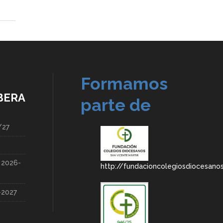
Formamos
BERA
parte de
/27
a 2026-
http://fundacioncolegiosdiocesano
-2027