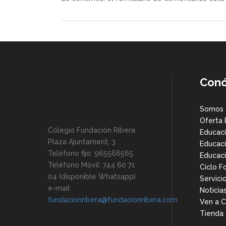
Con
Somos
Oferta 
Colegio Fundación Ribera
Educaci
Plaza Ajuntament, 3
Educaci
Teléfono fijo: 965566565
Educaci
Teléfono Móvil: 744 60 71
Ciclo F
04 (disponible Whatsapp)
Servici
e-mail:
Noticia
fundacionribera@fundacionribera.com
Ven a 
Tienda