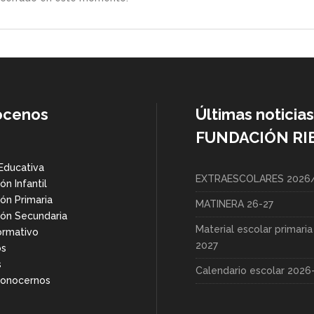
ócenos
Últimas noticias
FUNDACIÓN RI
Educativa
EXTRAESCOLARES 2026
ón Infantil
ón Primaria
MATINERA 26-27
ón Secundaria
Material escolar primari
ormativo
2027
os
s
Calendario escolar 2026
Conocernos