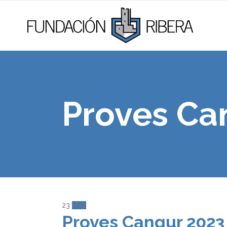
Proves Ca
23
May
Proves Cangur 2023