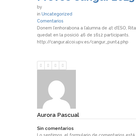
by
in
Uncategorized
Comentarios
Donem l’enhorabona a l’alumna de 4t d’ESO, Rita
quedat en la posició 46 de 1612 participants.
http://cangur.alcoi.upv.es/cangur_punt4.php
Aurora Pascual
Sin comentarios
Lo sentimos, el formulario de comentarios est