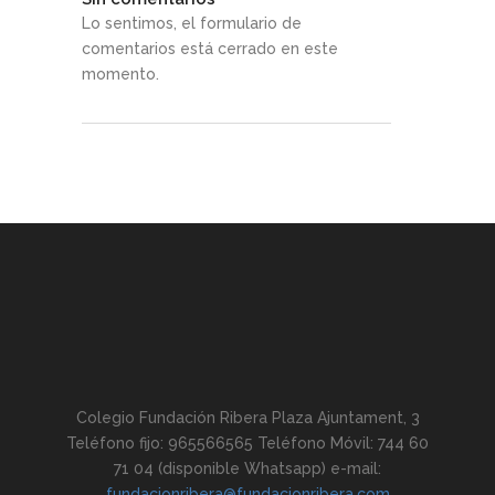
Lo sentimos, el formulario de
comentarios está cerrado en este
momento.
Colegio Fundación Ribera Plaza Ajuntament, 3
Teléfono fijo: 965566565 Teléfono Móvil: 744 60
71 04 (disponible Whatsapp) e-mail:
fundacionribera@fundacionribera.com