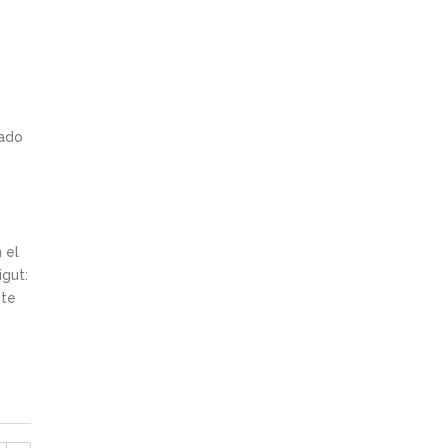
cado
 el
igut:
bte