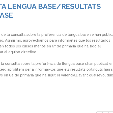
TA LENGUA BASE/RESULTATS
ASE
de la consulta sobre la preferencia de lengua base se han publi
gio. Asimismo, aprovechamos para informarles que los resultados
en todos los cursos menos en 6º de primaria que ha sido el
r al equipo directivo.
la consulta sobre la preferència de llengua base s’han publicat en
ateix, aprofitem per a informar-los que els resultats obtinguts han s
ys en 6é de primària que ha sigut el valencià.Davant qualsevol du