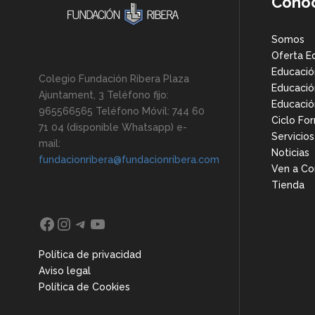
Conó
Somos
Oferta E
Educación
Colegio Fundación Ribera Plaza
Educació
Ajuntament, 3 Teléfono fijo:
Educació
965566565 Teléfono Móvil: 744 60
Ciclo Fo
71 04 (disponible Whatsapp) e-
Servicios
mail:
Noticias
fundacionribera@fundacionribera.com
Ven a Co
Tienda
Facebook
Instagram
Telegram
YouTube
Política de privacidad
Aviso legal
Política de Cookies